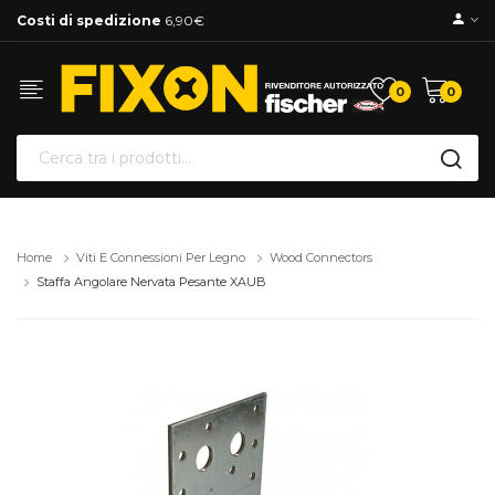
Costi di spedizione
6,90€
0
0
Home
Viti E Connessioni Per Legno
Wood Connectors
Staffa Angolare Nervata Pesante XAUB