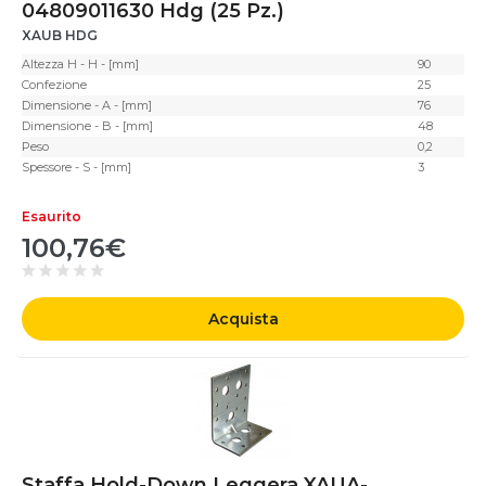
04809011630 Hdg (25 Pz.)
XAUB HDG
Altezza H - H - [mm]
90
Confezione
25
Dimensione - A - [mm]
76
Dimensione - B - [mm]
48
Peso
0,2
Spessore - S - [mm]
3
Esaurito
100,76€
Acquista
Staffa Hold-Down Leggera XAUA-