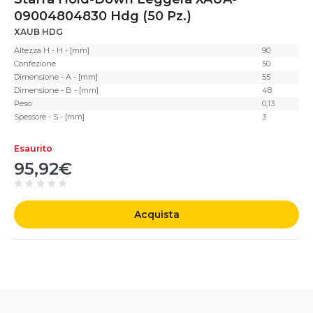
09004804830 Hdg (50 Pz.)
XAUB HDG
Altezza H - H - [mm]
90
Confezione
50
Dimensione - A - [mm]
55
Dimensione - B - [mm]
48
Peso
0,13
Spessore - S - [mm]
3
Esaurito
95,92€
Acquista