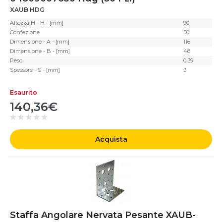
XAUB HDG
Altezza H - H - [mm]
90
Confezione
50
Dimensione - A - [mm]
116
Dimensione - B - [mm]
48
Peso
0,39
Spessore - S - [mm]
3
Esaurito
140,36€
Acquista
Staffa Angolare Nervata Pesante XAUB-