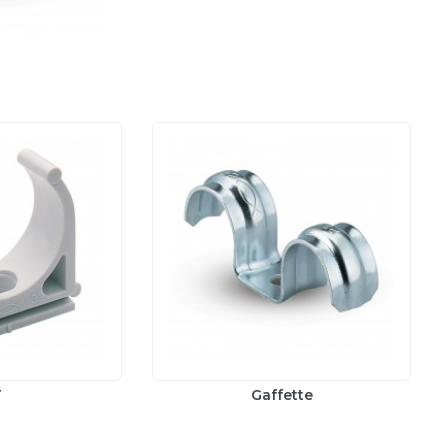
i
T
Gaffette