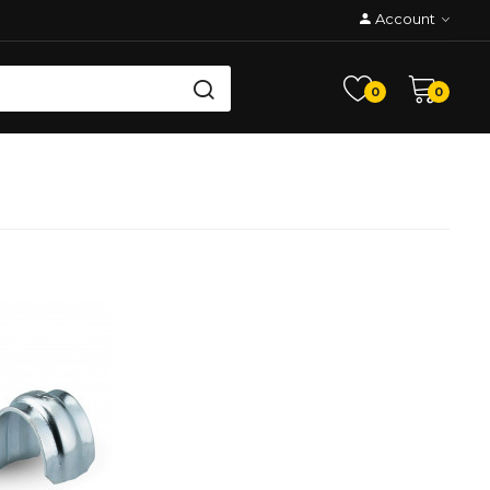
Account
0
0