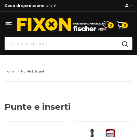
Costi di spedizione
6,90€
0
0
Home
Punte E Inserti
Punte e inserti