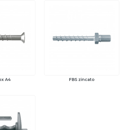
ox A4
FBS zincato