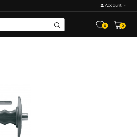
Account
0
0