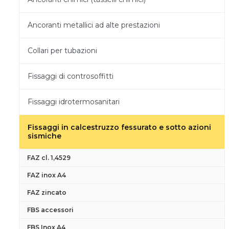
Ancoranti metallici ad alte prestazioni
Collari per tubazioni
Fissaggi di controsoffitti
Fissaggi idrotermosanitari
Fissaggi in calcestruzzo fessurato e sotto azioni
sismiche
FAZ cl. 1,4529
FAZ inox A4
FAZ zincato
FBS accessori
FBS Inox A4