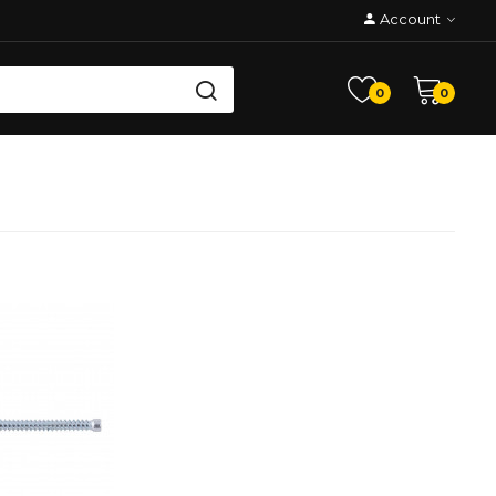
Account
0
0