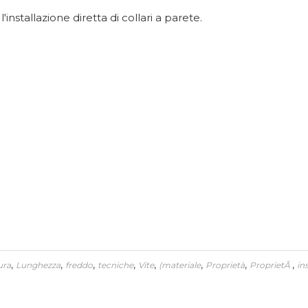
nstallazione diretta di collari a parete.
,
,
,
,
,
,
,
,
ura
Lunghezza
freddo
tecniche
Vite
(materiale
Proprietà
ProprietÃ
in