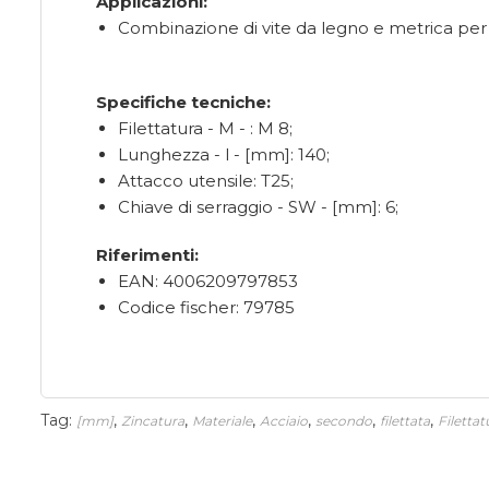
Applicazioni:
Combinazione di vite da legno e metrica per l'i
Specifiche tecniche:
Filettatura - M - : M 8;
Lunghezza - l - [mm]: 140;
Attacco utensile: T25;
Chiave di serraggio - SW - [mm]: 6;
Riferimenti:
EAN: 4006209797853
Codice fischer: 79785
Tag:
,
,
,
,
,
,
[mm]
Zincatura
Materiale
Acciaio
secondo
filettata
Filettat