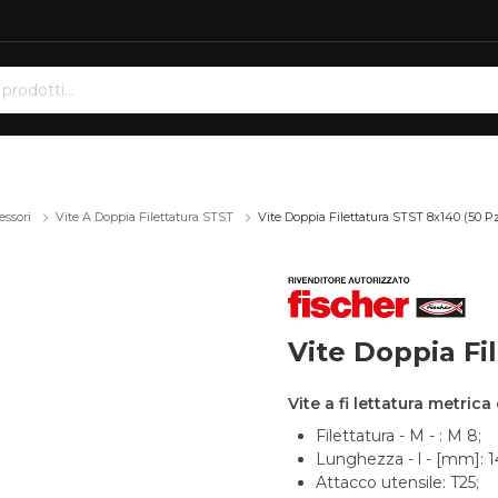
ssori
Vite A Doppia Filettatura STST
Vite Doppia Filettatura STST 8x140 (50 Pz
Vite Doppia Fi
Vite a fi lettatura metric
Filettatura - M - : M 8;
Lunghezza - l - [mm]: 1
Attacco utensile: T25;