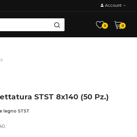
Account
0
0
.)
lettatura STST 8x140 (50 Pz.)
a e legno STST
40;