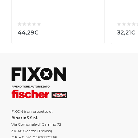
44,29€
32,21€
FIXON è un progetto di:
Binario3 S.r.l.
Via Comunale di Camino 72
31046 Oderzo (Treviso)
C.F. e P.IVA 04919270266