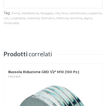
Tag:
,
,
,
,
,
,
,
[mm]
installazione
fissaggio
vite
foro
calcestruzzo
supporto
,
,
,
,
,
,
,
viti
Lunghezza
materiali
Diametro
Mattone
tecniche
legno
Profondità
Prodotti
correlati
Bussola Riduzione GRD 1/2" M10 (100 Pz.)
FISCHER