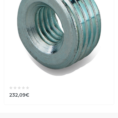
232,09€