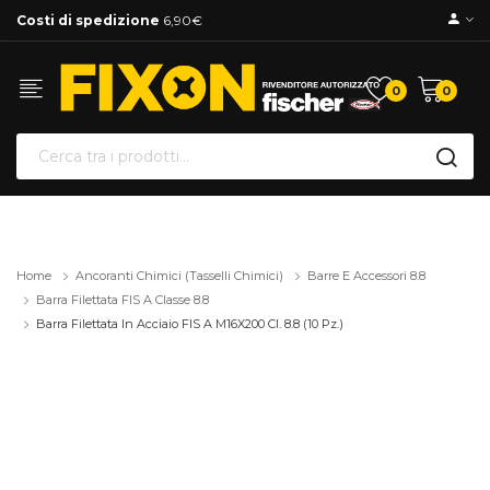
Costi di spedizione
6,90€
0
0
Home
Ancoranti Chimici (tasselli Chimici)
Barre E Accessori 8.8
Barra Filettata FIS A Classe 8.8
Barra Filettata In Acciaio FIS A M16X200 Cl. 8.8 (10 Pz.)