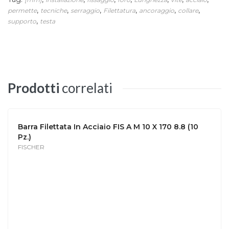
,
,
,
,
,
,
permette
tecniche
serraggio
Filettatura
ancoraggio
collare
,
supporto
testa
Prodotti
correlati
Barra Filettata In Acciaio FIS A M 10 X 170 8.8 (10
Pz.)
FISCHER