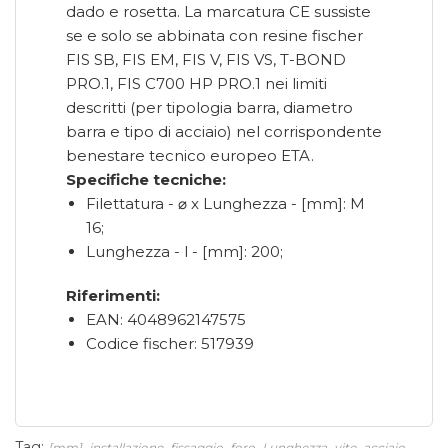
dado e rosetta. La marcatura CE sussiste
se e solo se abbinata con resine fischer
FIS SB, FIS EM, FIS V, FIS VS, T-BOND
PRO.1, FIS C700 HP PRO.1 nei limiti
descritti (per tipologia barra, diametro
barra e tipo di acciaio) nel corrispondente
benestare tecnico europeo ETA.
Specifiche tecniche:
Filettatura - ⌀ x Lunghezza - [mm]: M
16;
Lunghezza - l - [mm]: 200;
Riferimenti:
EAN: 4048962147575
Codice fischer: 517939
Tag:
,
,
,
,
,
,
,
[mm]
installazione
fissaggio
foro
Lunghezza
vite
acciaio