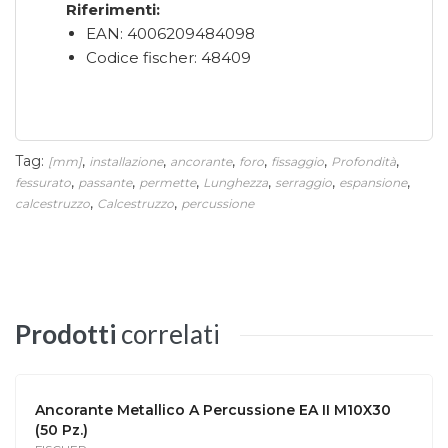
Riferimenti:
EAN: 4006209484098
Codice fischer: 48409
Tag:
,
,
,
,
,
,
[mm]
installazione
ancorante
foro
fissaggio
Profondità
,
,
,
,
,
,
fessurato
passante
permette
Lunghezza
serraggio
espansione
,
,
calcestruzzo
Calcestruzzo
percussione
Prodotti
correlati
Ancorante Metallico A Percussione EA II M10X30
(50 Pz.)