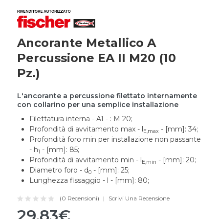
Ancorante Metallico A
Percussione EA II M20 (10
Pz.)
L'ancorante a percussione filettato internamente
con collarino per una semplice installazione
Filettatura interna - A1 - : M 20;
Profondità di avvitamento max - l
- [mm]: 34;
E,max
Profondità foro min per installazione non passante
- h
- [mm]: 85;
1
Profondità di avvitamento min - l
- [mm]: 20;
E,min
Diametro foro - d
- [mm]: 25;
0
Lunghezza fissaggio - l - [mm]: 80;
(0 Recensioni)
Scrivi Una Recensione
29,83€