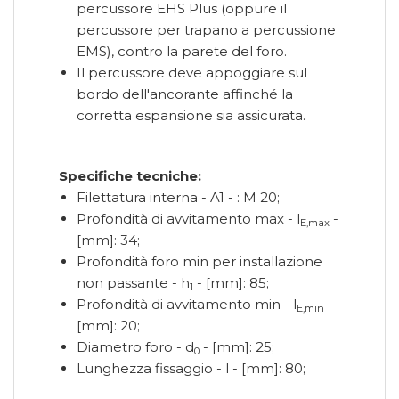
percussore EHS Plus (oppure il
percussore per trapano a percussione
EMS), contro la parete del foro.
Il percussore deve appoggiare sul
bordo dell'ancorante affinché la
corretta espansione sia assicurata.
Specifiche tecniche:
Filettatura interna - A1 - : M 20;
Profondità di avvitamento max - l
-
E,max
[mm]: 34;
Profondità foro min per installazione
non passante - h
- [mm]: 85;
1
Profondità di avvitamento min - l
-
E,min
[mm]: 20;
Diametro foro - d
- [mm]: 25;
0
Lunghezza fissaggio - l - [mm]: 80;