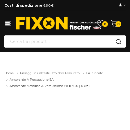
Costi di spedizione
6,90€
0
0
Home
Fissaggi In Calcestruzzo Non Fessurato
EA Zincato
Ancorante A Percussione EA II
Ancorante Metallico A Percussione EA II M20 (10 Pz.)