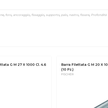
,
,
,
,
,
,
,
,
one
foro
ancoraggio
fissaggio
supporto
palo
nastro
fissare
Profondità
ettata G M 27 X 1000 Cl. 4.6
Barra Filettata G M 20 X 10
(10 Pz.)
FISCHER