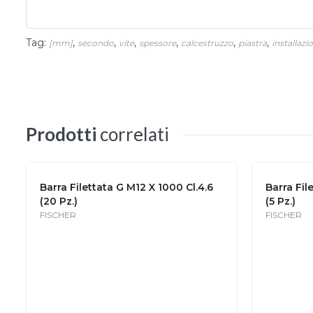
Tag:
,
,
,
,
,
,
[mm]
secondo
vite
spessore
calcestruzzo
piastra
installazi
Prodotti
correlati
Barra Filettata G M12 X 1000 Cl.4.6
Barra Fil
(20 Pz.)
(5 Pz.)
FISCHER
FISCHER