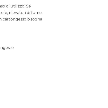
so di utilizzo. Se
le, rilevatori di fumo,
in cartongesso bisogna
tongesso