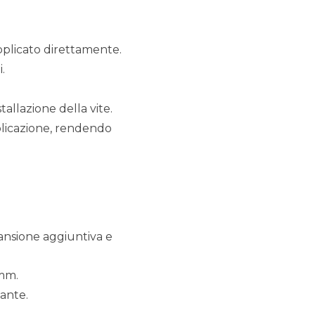
applicato direttamente.
.
tallazione della vite.
plicazione, rendendo
pansione aggiuntiva e
 mm.
tante.