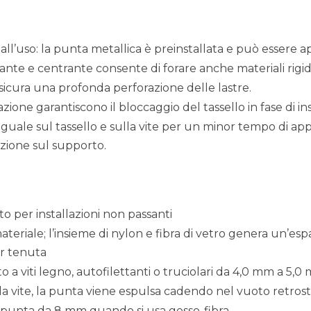
o all’uso: la punta metallica è preinstallata e può essere 
nte e centrante consente di forare anche materiali rigidi
assicura una profonda perforazione delle lastre.
zione garantiscono il bloccaggio del tassello in fase di ins
guale sul tassello e sulla vite per un minor tempo di ap
lazione sul supporto.
per installazioni non passanti
eriale; l’insieme di nylon e fibra di vetro genera un’es
r tenuta
 a viti legno, autofilettanti o truciolari da 4,0 mm a 5,0
la vite, la punta viene espulsa cadendo nel vuoto retros
 punta da 8 mm quando si usa gesso-fibra.