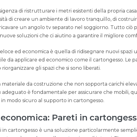
esigenza di ristrutturare i metri esistenti della propria ca
ssità di creare un ambiente di lavoro tranquillo, di costr
icavare un angolo tv separato nel soggiorno. Tutto ciò p
nuove soluzioni che ci aiutino a garantire il migliore comf
veloce ed economica è quella di ridisegnare nuovi spazi 
acile da applicare ed economico come il cartongesso. Le pa
iorganizzare gli spazi che si sono liberati.
 materiale da costruzione che non sopporta carichi elevati
iù adeguato è fondamentale per assicurare che mobili, qua
ti in modo sicuro al supporto in cartongesso.
 economica: Pareti in cartonges
reti in cartongesso è una soluzione particolarmente semp