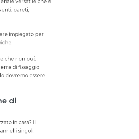
riale versatile che si
enti: pareti,
ssere impiegato per
miche.
ale che non può
tema di fissaggio
redo dovremo essere
ne di
zato in casa? Il
annelli singoli.