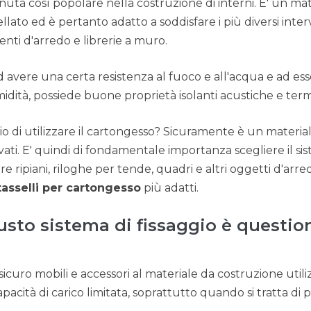
uta così popolare nella costruzione di interni. E' un mate
ato ed è pertanto adatto a soddisfare i più diversi interv
nti d'arredo e librerie a muro.
ad avere una certa resistenza al fuoco e all'acqua e ad e
idità, possiede buone proprietà isolanti acustiche e ter
io di utilizzare il cartongesso? Sicuramente è un materi
vati. E' quindi di fondamentale importanza scegliere il sis
re ripiani, riloghe per tende, quadri e altri oggetti d'ar
tasselli per cartongesso
più adatti.
iusto sistema di fissaggio è questio
curo mobili e accessori al materiale da costruzione utiliz
cità di carico limitata, soprattutto quando si tratta di p