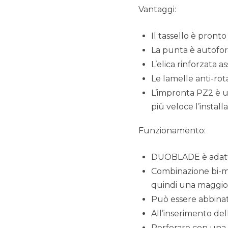
Vantaggi:
Il tassello è pront
La punta è autofora
L’elica rinforzata 
Le lamelle anti-rota
L’impronta PZ2 è u
più veloce l’instal
Funzionamento:
DUOBLADE è adatto 
Combinazione bi-mat
quindi una maggio
Può essere abbinato
All’inserimento del
Perforare con una