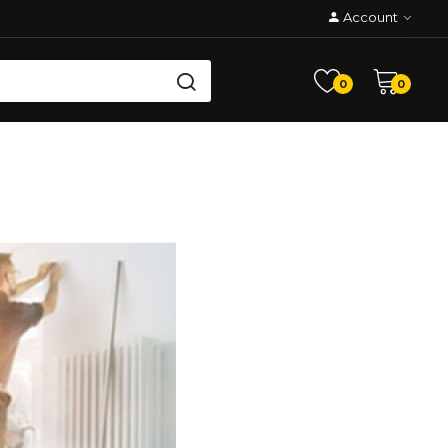
Account
0
0