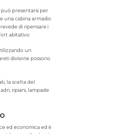
sa può presentarsi per
uire una cabina armadio
revede di ripensare i
ort abitativo.
utilizzando un
reti divisorie possono
, la scelta del
dri, ripiani, lampade
so
lice ed economica ed è